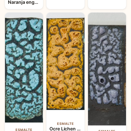
Naranja engobe mezcla
ESMALTE
Ocre Lichen Glase
ESMALTE