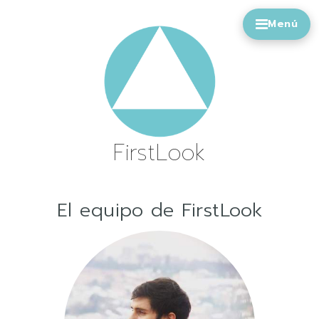
Ir
al
contenido
FirstLook
El equipo de FirstLook