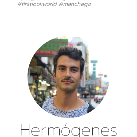
#firstlookworld #manchego
Hermógenes